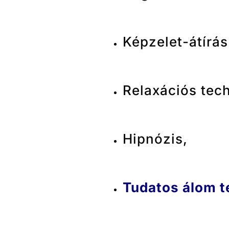
Képzelet-átírás
Relaxációs tec
Hipnózis,
Tudatos álom t