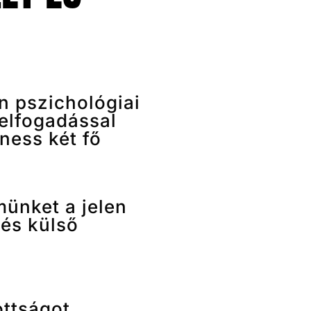
an pszichológiai
 elfogadással
lness két fő
ünket a jelen
 és külső
ttságot,