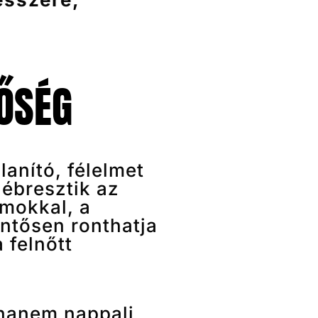
TŐSÉG
lanító, félelmet
lébresztik az
lmokkal, a
entősen ronthatja
 felnőtt
 hanem nappali