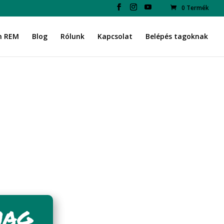
0 Termék
n REM
Blog
Rólunk
Kapcsolat
Belépés tagoknak
MAG