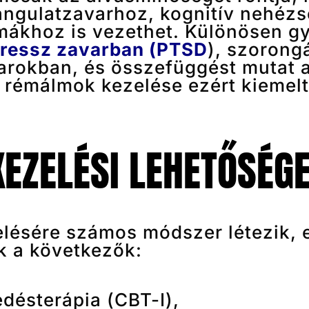
angulatzavarhoz, kognitív nehéz
émákhoz is vezethet. Különösen g
tressz zavarban (PTSD
), szorong
arokban, és összefüggést mutat 
A rémálmok kezelése ezért kiemel
EZELÉSI LEHETŐSÉGE
lésére számos módszer létezik, 
k a következők:
edésterápia (CBT-I),