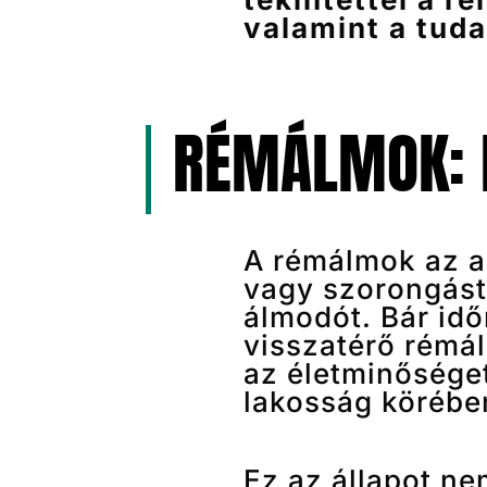
valamint a tud
RÉMÁLMOK: D
A rémálmok az al
vagy szorongást
álmodót. Bár idő
visszatérő rémál
az életminőséget
lakosság körébe
Ez az állapot n