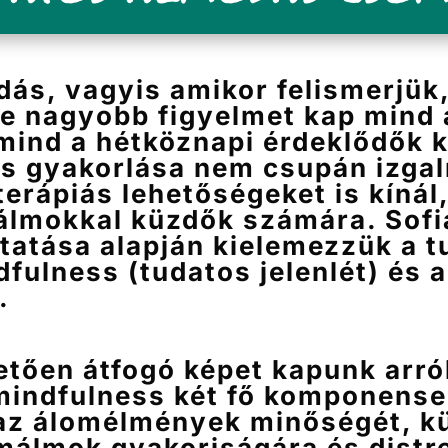
dás, vagyis amikor felismerjük
e nagyobb figyelmet kap mind
mind a hétköznapi érdeklődők 
s gyakorlása nem csupán izga
erápiás lehetőségeket is kínál
álmokkal küzdők számára. Sofi
tatása alapján kielemezzük a t
dfulness (tudatos jelenlét) és
.
tően átfogó képet kapunk arró
mindfulness két fő komponense 
 az álomélmények minőségét, k
émálmok gyakoriságára és distr