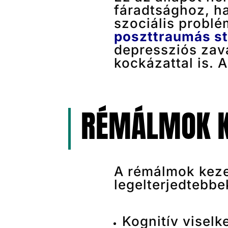
fáradtsághoz, h
szociális probl
poszttraumás s
depressziós zav
kockázattal is. 
​RÉMÁLMOK K
A rémálmok keze
legelterjedtebbe
Kognitív viselk