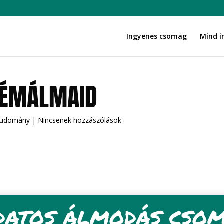
Ingyenes csomag
Mind i
 RÉMÁLMAID
tudomány
|
Nincsenek hozzászólások
DATOS ÁLMODÁS CSO