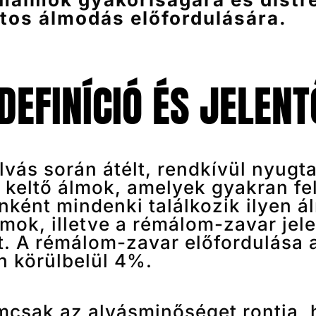
atos álmodás előfordulására.
EFINÍCIÓ ÉS JELEN
vás során átélt, rendkívül nyugta
 keltő álmok, amelyek gyakran fe
nként mindenki találkozik ilyen á
mok, illetve a rémálom-zavar jel
. A rémálom-zavar előfordulása a
n körülbelül 4%.
emcsak az alvásminőséget rontja,