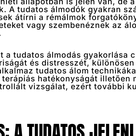
léti állapotban is jelen van, de a
k. A tudatos álmodók gyakran sz
sek átírni a rémálmok forgatóköny
zeteket vagy szembenéznek az ál
.
t a tudatos álmodás gyakorlása c
ságát és distresszét, különösen 
alkalmaz tudatos álom technikáka
 terápiás hatékonyságát illetően
rollált vizsgálat, ezért további k
: A TUDATOS JELENL