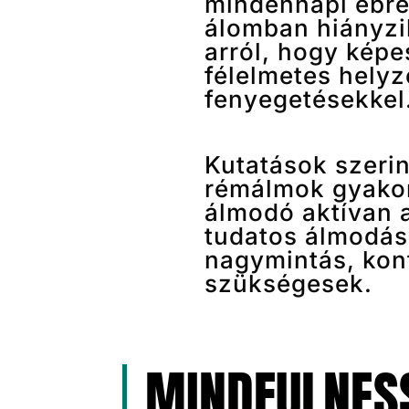
mindennapi ébren
álomban hiányzi
arról, hogy képe
félelmetes hely
fenyegetésekkel
Kutatások szerin
rémálmok gyakori
álmodó aktívan 
tudatos álmodás
nagymintás, kont
szükségesek.
MINDFULNESS