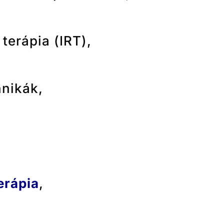
 terápia (IRT),
hnikák,
erápia
,