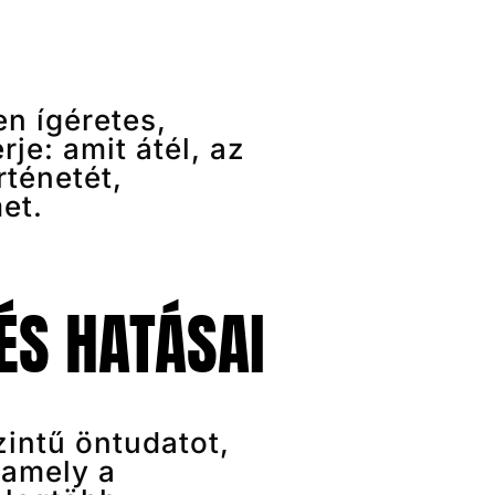
n ígéretes,
je: amit átél, az
rténetét,
et.
ÉS HATÁSAI
intű öntudatot,
 amely a