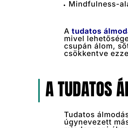
Mindfulness-al
A
tudatos álmod
mivel lehetősége
csupán álom, sőt,
csökkentve ezzel
A TUDATOS Á
Tudatos álmodás
úgynevezett más