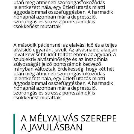
után még átmeneti szorongásfokozódás
jelentkezett nála, egy üzleti utazás miatti
aggodalommal összefüggésben. A harmadik
hónapnál azonban már a depresszió,
szorongás és stressz pontszámok is
csökkenést mutattak.
A második páciensnél az elalvási idő és a teljes
alvásidő egyaránt javult. Az alvásnapló alapján
jóval kevesebb időt töltött ébren az ágyban. A
szubjektív alvásminősége és az inszomnia
súlyosságát jelző pontszámok kedvező
irányban változtak. Érdekesség, hogy két hét
után még átmeneti szorongásfokozódás
jelentkezett nála, egy üzleti utazás miatti
aggodalommal összefüggésben. A harmadik
hónapnál azonban már a depresszió,
szorongás és stressz pontszámok is
csökkenést mutattak.
A MÉLYALVÁS SZEREPE
A JAVULÁSBAN