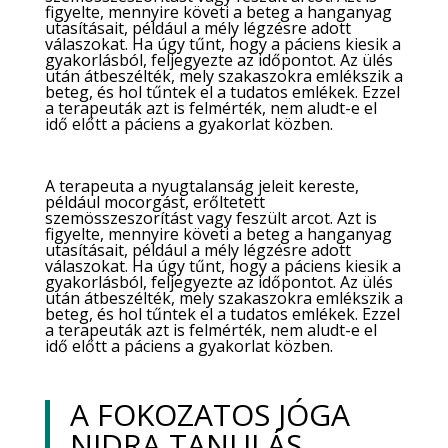
figyelte, mennyire követi a beteg a hanganyag
utasításait, például a mély légzésre adott
válaszokat. Ha úgy tűnt, hogy a páciens kiesik a
gyakorlásból, feljegyezte az időpontot. Az ülés
után átbeszélték, mely szakaszokra emlékszik a
beteg, és hol tűntek el a tudatos emlékek. Ezzel
a terapeuták azt is felmérték, nem aludt-e el
idő előtt a páciens a gyakorlat közben.
A terapeuta a nyugtalanság jeleit
kereste
,
például mocorgást, erőltetett
szemösszeszorítást vagy feszült arcot.
Azt is
figyelte, mennyire követi a beteg a hanganyag
utasításait, például a mély légzésre adott
válaszokat. Ha úgy tűnt, hogy a páciens kiesik a
gyakorlásból, feljegyezte az időpontot. Az ülés
után átbeszélték, mely szakaszokra emlékszik a
beteg, és hol tűntek el a tudatos emlékek. Ezzel
a terapeuták azt is felmérték, nem aludt-e el
idő előtt a páciens a gyakorlat közben.
A FOKOZATOS JÓGA
NIDRA TANULÁS