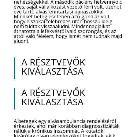
nehézségekkel. A második páciens hetvennyolc
éves, saját vállalkozást vezető férfi volt, tizenöt
éve tartó alvásfenntartási panaszokkal.
Mindkét beteg esetében a fő gond az volt,
hogy éjszakai felébredés után hosszú ideig
nem tudtak visszaaludni. Mindennapjaikat
áthatotta a lefekvéstől való szorongás, és az
attól való félelem, hogy ismét nem tudnak majd
aludni.
A RÉSZTVEVŐK
KIVÁLASZTÁSA
A RÉSZTVEVŐK
KIVÁLASZTÁSA
A betegek egy alvásambulancia rendeléséről
érkeztek, ahol már korábban diagnosztizálták
náluk a krónikus inszomniát. A kutatók
kizárólag olyan jelentkezőket fogadtak, akik