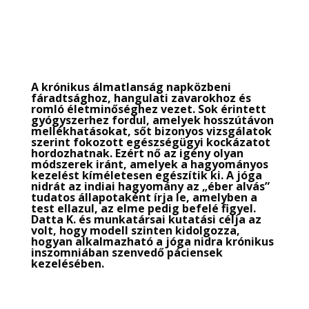
TUDATOS ÁLMODÁS CSOMAG
A krónikus álmatlanság napközbeni
fáradtsághoz, hangulati zavarokhoz és
romló életminőséghez vezet.
Sok érintett
gyógyszerhez fordul, amelyek hosszútávon
mellékhatásokat, sőt bizonyos vizsgálatok
szerint fokozott egészségügyi kockázatot
hordozhatnak.
Ezért nő az igény olyan
módszerek iránt, amelyek a hagyományos
kezelést kíméletesen egészítik ki.
A jóga
nidrát az indiai hagyomány az „éber alvás”
tudatos állapotaként írja le, amelyben a
test ellazul, az elme pedig befelé figyel.
Datta K. és munkatársai kutatási célja az
volt, hogy modell szinten kidolgozza,
hogyan alkalmazható a jóga nidra krónikus
inszomniában szenvedő páciensek
kezelésében.