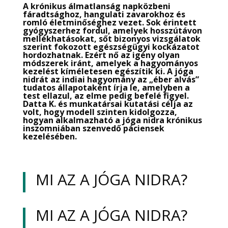
A krónikus álmatlanság napközbeni
fáradtsághoz, hangulati zavarokhoz és
romló életminőséghez vezet.
Sok érintett
gyógyszerhez fordul, amelyek hosszútávon
mellékhatásokat, sőt bizonyos vizsgálatok
szerint fokozott egészségügyi kockázatot
hordozhatnak.
Ezért nő az igény olyan
módszerek iránt, amelyek a hagyományos
kezelést kíméletesen egészítik ki.
A jóga
nidrát az indiai hagyomány az „éber alvás”
tudatos állapotaként írja le, amelyben a
test ellazul, az elme pedig befelé figyel.
Datta K. és munkatársai kutatási célja az
volt, hogy modell szinten kidolgozza,
hogyan alkalmazható a jóga nidra krónikus
inszomniában szenvedő páciensek
kezelésében.
MI AZ A JÓGA NIDRA?
MI AZ A JÓGA NIDRA?