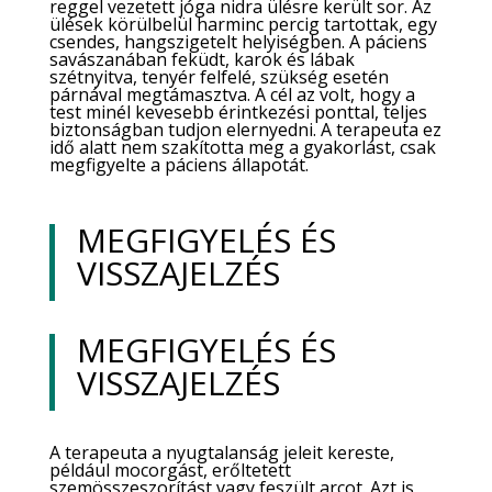
reggel vezetett jóga nidra ülésre került sor. Az
ülések körülbelül harminc percig tartottak, egy
csendes, hangszigetelt helyiségben. A páciens
savászanában feküdt, karok és lábak
szétnyitva, tenyér felfelé, szükség esetén
párnával megtámasztva. A cél az volt, hogy a
test minél kevesebb érintkezési ponttal, teljes
biztonságban tudjon elernyedni. A terapeuta ez
idő alatt nem szakította meg a gyakorlást, csak
megfigyelte a páciens állapotát.
MEGFIGYELÉS ÉS
VISSZAJELZÉS
MEGFIGYELÉS ÉS
VISSZAJELZÉS
A terapeuta a nyugtalanság jeleit
kereste
,
például mocorgást, erőltetett
szemösszeszorítást vagy feszült arcot.
Azt is