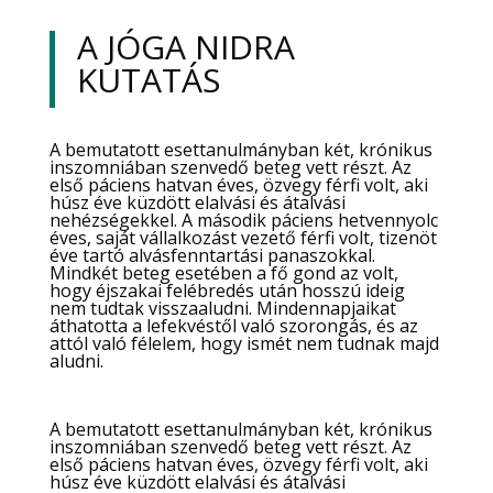
A JÓGA NIDRA
KUTATÁS
A bemutatott esettanulmányban két, krónikus
inszomniában szenvedő beteg vett részt. Az
első páciens hatvan éves, özvegy férfi volt, aki
húsz éve küzdött elalvási és átalvási
nehézségekkel. A második páciens hetvennyolc
éves, saját vállalkozást vezető férfi volt, tizenöt
éve tartó alvásfenntartási panaszokkal.
Mindkét beteg esetében a fő gond az volt,
hogy éjszakai felébredés után hosszú ideig
nem tudtak visszaaludni. Mindennapjaikat
áthatotta a lefekvéstől való szorongás, és az
attól való félelem, hogy ismét nem tudnak majd
aludni.
A bemutatott esettanulmányban két, krónikus
inszomniában szenvedő beteg vett részt. Az
első páciens hatvan éves, özvegy férfi volt, aki
húsz éve küzdött elalvási és átalvási