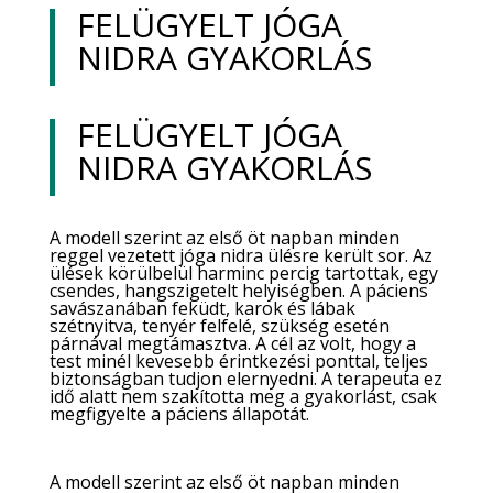
FELÜGYELT JÓGA
NIDRA GYAKORLÁS
FELÜGYELT JÓGA
NIDRA GYAKORLÁS
A modell szerint az első öt napban minden
reggel vezetett jóga nidra ülésre került sor. Az
ülések körülbelül harminc percig tartottak, egy
csendes, hangszigetelt helyiségben. A páciens
savászanában feküdt, karok és lábak
szétnyitva, tenyér felfelé, szükség esetén
párnával megtámasztva. A cél az volt, hogy a
test minél kevesebb érintkezési ponttal, teljes
biztonságban tudjon elernyedni. A terapeuta ez
idő alatt nem szakította meg a gyakorlást, csak
megfigyelte a páciens állapotát.
A modell szerint az első öt napban minden