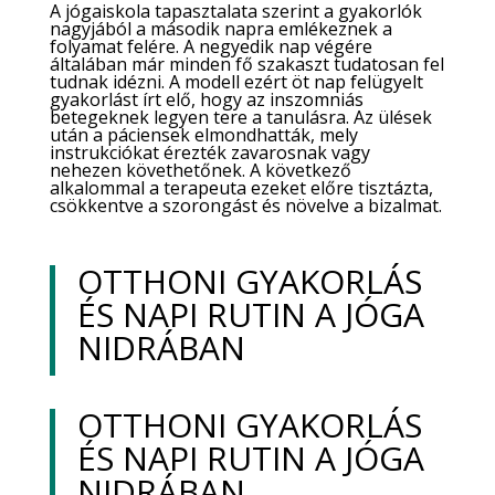
A jógaiskola tapasztalata szerint a gyakorlók
nagyjából a második napra emlékeznek a
folyamat felére. A negyedik nap végére
általában már minden fő szakaszt tudatosan fel
tudnak idézni. A modell ezért öt nap felügyelt
gyakorlást írt elő, hogy az inszomniás
betegeknek legyen tere a tanulásra. Az ülések
után a páciensek elmondhatták, mely
instrukciókat érezték zavarosnak vagy
nehezen követhetőnek. A következő
alkalommal a terapeuta ezeket előre tisztázta,
csökkentve a szorongást és növelve a bizalmat.
OTTHONI GYAKORLÁS
ÉS NAPI RUTIN A JÓGA
NIDRÁBAN
OTTHONI GYAKORLÁS
ÉS NAPI RUTIN A JÓGA
NIDRÁBAN