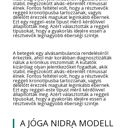
stabil, megszokott alvás–ébrenlét ritmussal
élnek. Fontos feltétel volt, hogy a résztvevők
reggeli kronotípusba tartozzanak, vagyis
délelőtt érezzék magukat leginkább ébernek.
Ezt egy reggel–este típust mérő kérdőívvel
állapították meg. Azért választották a reggeli
típusokat, hogy a gyakorlás idejére essen a
résztvevők legnagyobb éberségi szintje.
A betegek egy alvásambulancia rendeléséről
érkeztek, ahol már korábban diagnosztizálták
náluk a krónikus inszomniát. A kutatók
kizárólag olyan jelentkezőket fogadtak, akik
stabil, megszokott alvás–ébrenlét ritmussal
élnek. Fontos feltétel volt, hogy a résztvevők
reggeli kronotípusba tartozzanak, vagyis
délelőtt érezzék magukat leginkább ébernek.
Ezt egy reggel–este típust mérő kérdőívvel
állapították meg. Azért választották a reggeli
típusokat, hogy a gyakorlás idejére essen a
résztvevők legnagyobb éberségi szintje.
A JÓGA NIDRA MODELL