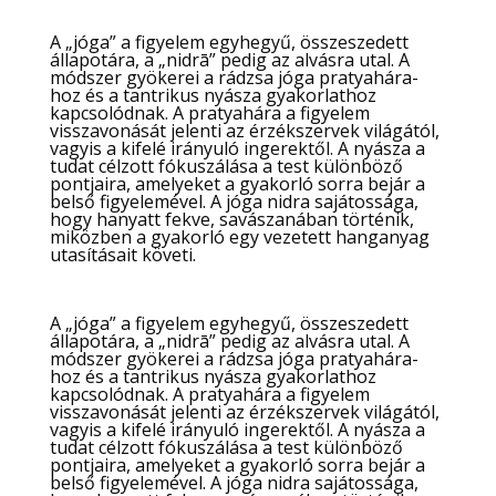
A „jóga” a figyelem egyhegyű, összeszedett
állapotára, a „nidrā” pedig az alvásra utal. A
módszer gyökerei a rádzsa jóga pratyahára-
hoz és a tantrikus nyásza gyakorlathoz
kapcsolódnak. A pratyahára a figyelem
visszavonását jelenti az érzékszervek világától,
vagyis a kifelé irányuló ingerektől. A nyásza a
tudat célzott fókuszálása a test különböző
pontjaira, amelyeket a gyakorló sorra bejár a
belső figyelemével. A jóga nidra sajátossága,
hogy hanyatt fekve, savászanában történik,
miközben a gyakorló egy vezetett hanganyag
utasításait követi.
A „jóga” a figyelem egyhegyű, összeszedett
állapotára, a „nidrā” pedig az alvásra utal. A
módszer gyökerei a rádzsa jóga pratyahára-
hoz és a tantrikus nyásza gyakorlathoz
kapcsolódnak. A pratyahára a figyelem
visszavonását jelenti az érzékszervek világától,
vagyis a kifelé irányuló ingerektől. A nyásza a
tudat célzott fókuszálása a test különböző
pontjaira, amelyeket a gyakorló sorra bejár a
belső figyelemével. A jóga nidra sajátossága,