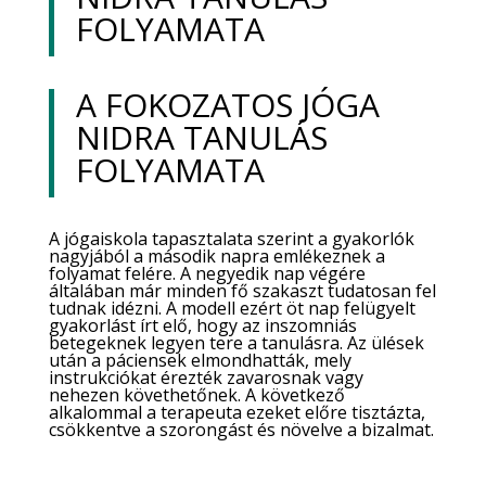
FOLYAMATA
A FOKOZATOS JÓGA
NIDRA TANULÁS
FOLYAMATA
A jógaiskola tapasztalata szerint a gyakorlók
nagyjából a második napra emlékeznek a
folyamat felére. A negyedik nap végére
általában már minden fő szakaszt tudatosan fel
tudnak idézni. A modell ezért öt nap felügyelt
gyakorlást írt elő, hogy az inszomniás
betegeknek legyen tere a tanulásra. Az ülések
után a páciensek elmondhatták, mely
instrukciókat érezték zavarosnak vagy
nehezen követhetőnek. A következő
alkalommal a terapeuta ezeket előre tisztázta,
csökkentve a szorongást és növelve a bizalmat.