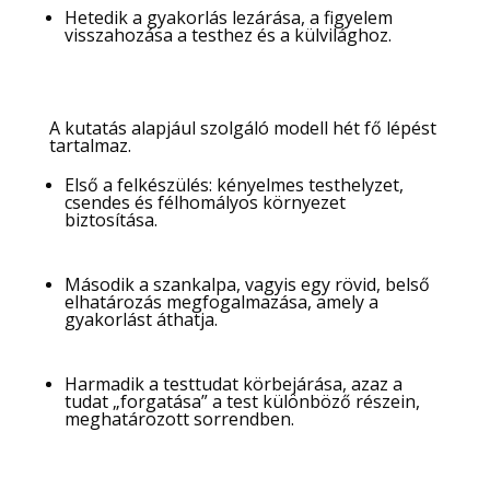
Hetedik a gyakorlás lezárása, a figyelem
visszahozása a testhez és a külvilághoz.
A kutatás alapjául szolgáló modell hét fő lépést
tartalmaz.
Első a felkészülés: kényelmes testhelyzet,
csendes és félhomályos környezet
biztosítása.
Második a szankalpa, vagyis egy rövid, belső
elhatározás megfogalmazása, amely a
gyakorlást áthatja.
Harmadik a testtudat körbejárása, azaz a
tudat „forgatása” a test különböző részein,
meghatározott sorrendben.