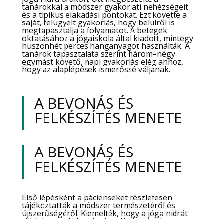
tanárokkal a módszer gyakorlati nehézségeit
és a tipikus elakadási pontokat. Ezt követte a
saját, felügyelt gyakorlás, hogy belülről is
megtapasztalja a folyamatot. A betegek
oktatásához a jógaiskola által kiadott, mintegy
huszonhét perces hanganyagot használták. A
tanárok tapasztalata szerint három–négy
egymást követő, napi gyakorlás elég ahhoz,
hogy az alaplépések ismerőssé váljanak.
A BEVONÁS ÉS
FELKÉSZÍTÉS MENETE
A BEVONÁS ÉS
FELKÉSZÍTÉS MENETE
Első lépésként a pácienseket részletesen
tájékoztatták a módszer természetéről és
újszerűségéről. Kiemelték, hogy a jóga nidrát