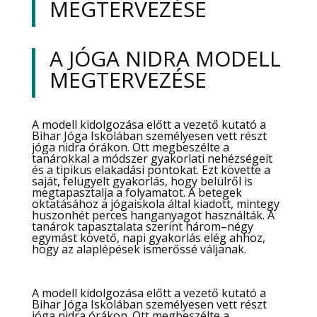
MEGTERVEZÉSE
A JÓGA NIDRA MODELL
MEGTERVEZÉSE
A modell kidolgozása előtt a vezető kutató a
Bihar Jóga Iskolában személyesen vett részt
jóga nidra órákon. Ott megbeszélte a
tanárokkal a módszer gyakorlati nehézségeit
és a tipikus elakadási pontokat. Ezt követte a
saját, felügyelt gyakorlás, hogy belülről is
megtapasztalja a folyamatot. A betegek
oktatásához a jógaiskola által kiadott, mintegy
huszonhét perces hanganyagot használták. A
tanárok tapasztalata szerint három–négy
egymást követő, napi gyakorlás elég ahhoz,
hogy az alaplépések ismerőssé váljanak.
A modell kidolgozása előtt a vezető kutató a
Bihar Jóga Iskolában személyesen vett részt
jóga nidra órákon. Ott megbeszélte a