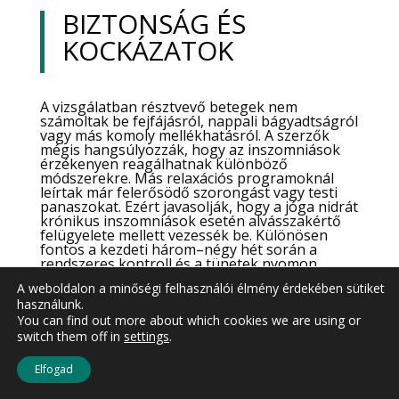
BIZTONSÁG ÉS
KOCKÁZATOK
A vizsgálatban résztvevő betegek nem
számoltak be fejfájásról, nappali bágyadtságról
vagy más komoly mellékhatásról. A szerzők
mégis hangsúlyozzák, hogy az inszomniások
érzékenyen reagálhatnak különböző
módszerekre. Más relaxációs programoknál
leírtak már felerősödő szorongást vagy testi
panaszokat. Ezért javasolják, hogy a jóga nidrát
krónikus inszomniások esetén alvásszakértő
felügyelete mellett vezessék be. Különösen
fontos a kezdeti három–négy hét során a
rendszeres kontroll és a tünetek nyomon
követése.
A weboldalon a minőségi felhasználói élmény érdekében sütiket
használunk.
You can find out more about which cookies we are using or
A vizsgálatban résztvevő betegek nem
switch them off in
settings
.
számoltak be fejfájásról, nappali bágyadtságról
vagy más komoly mellékhatásról. A szerzők
Elfogad
mégis hangsúlyozzák, hogy az inszomniások
érzékenyen reagálhatnak különböző