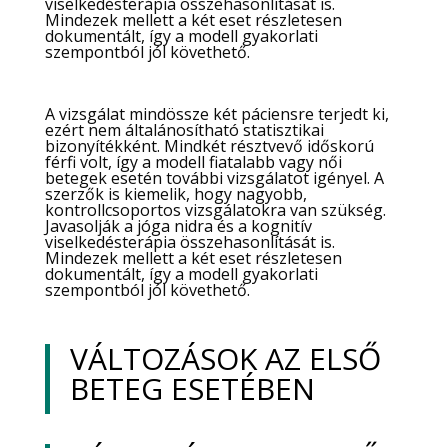
viselkedésterápia összehasonlítását is.
Mindezek mellett a két eset részletesen
dokumentált, így a modell gyakorlati
szempontból jól követhető.
A vizsgálat mindössze két páciensre terjedt ki,
ezért nem általánosítható statisztikai
bizonyítékként. Mindkét résztvevő időskorú
férfi volt, így a modell fiatalabb vagy női
betegek esetén további vizsgálatot igényel. A
szerzők is kiemelik, hogy nagyobb,
kontrollcsoportos vizsgálatokra van szükség.
Javasolják a jóga nidra és a kognitív
viselkedésterápia összehasonlítását is.
Mindezek mellett a két eset részletesen
dokumentált, így a modell gyakorlati
szempontból jól követhető.
VÁLTOZÁSOK AZ ELSŐ
BETEG ESETÉBEN