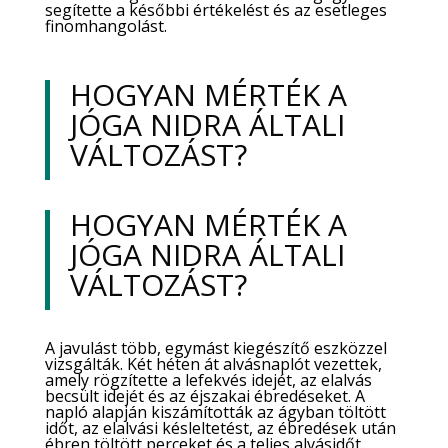
segítette a későbbi értékelést és az esetleges
finomhangolást.
HOGYAN MÉRTÉK A
JÓGA NIDRA ÁLTALI
VÁLTOZÁST?
HOGYAN MÉRTÉK A
JÓGA NIDRA ÁLTALI
VÁLTOZÁST?
A javulást több, egymást kiegészítő eszközzel
vizsgálták. Két héten át alvásnaplót vezettek,
amely rögzítette a lefekvés idejét, az elalvás
becsült idejét és az éjszakai ébredéseket. A
napló alapján kiszámították az ágyban töltött
időt, az elalvási késleltetést, az ébredések után
ébren töltött perceket és a teljes alvásidőt.