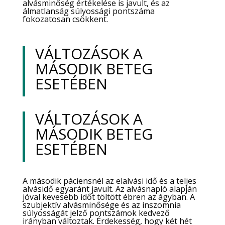
alvásminőség értékelése is javult, és az
álmatlanság súlyossági pontszáma
fokozatosan csökkent.
VÁLTOZÁSOK A
MÁSODIK BETEG
ESETÉBEN
VÁLTOZÁSOK A
MÁSODIK BETEG
ESETÉBEN
A második páciensnél az elalvási idő és a teljes
alvásidő egyaránt javult. Az alvásnapló alapján
jóval kevesebb időt töltött ébren az ágyban. A
szubjektív alvásminősége és az inszomnia
súlyosságát jelző pontszámok kedvező
irányban változtak. Érdekesség, hogy két hét