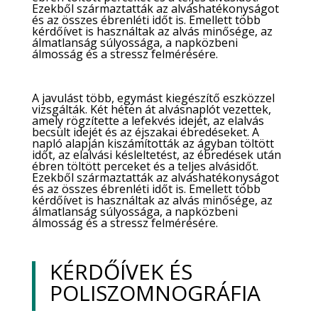
Ezekből származtatták az alváshatékonyságot
és az összes ébrenléti időt is. Emellett több
kérdőívet is használtak az alvás minősége, az
álmatlanság súlyossága, a napközbeni
álmosság és a stressz felmérésére.
A javulást több, egymást kiegészítő eszközzel
vizsgálták. Két héten át alvásnaplót vezettek,
amely rögzítette a lefekvés idejét, az elalvás
becsült idejét és az éjszakai ébredéseket. A
napló alapján kiszámították az ágyban töltött
időt, az elalvási késleltetést, az ébredések után
ébren töltött perceket és a teljes alvásidőt.
Ezekből származtatták az alváshatékonyságot
és az összes ébrenléti időt is. Emellett több
kérdőívet is használtak az alvás minősége, az
álmatlanság súlyossága, a napközbeni
álmosság és a stressz felmérésére.
KÉRDŐÍVEK ÉS
POLISZOMNOGRÁFIA