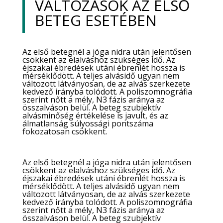
VÁLTOZÁSOK AZ ELSŐ
BETEG ESETÉBEN
Az első betegnél a jóga nidra után jelentősen
csökkent az elalváshoz szükséges idő. Az
éjszakai ébredések utáni ébrenlét hossza is
mérséklődött. A teljes alvásidő ugyan nem
változott látványosan, de az alvás szerkezete
kedvező irányba tolódott. A poliszomnográfia
szerint nőtt a mély, N3 fázis aránya az
összalváson belül. A beteg szubjektív
alvásminőség értékelése is javult, és az
álmatlanság súlyossági pontszáma
fokozatosan csökkent.
Az első betegnél a jóga nidra után jelentősen
csökkent az elalváshoz szükséges idő. Az
éjszakai ébredések utáni ébrenlét hossza is
mérséklődött. A teljes alvásidő ugyan nem
változott látványosan, de az alvás szerkezete
kedvező irányba tolódott. A poliszomnográfia
szerint nőtt a mély, N3 fázis aránya az
összalváson belül. A beteg szubjektív