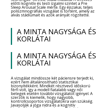
előtti kognitív és testi izgalmi szintet a Pre
Sleep Arousal Scale mérte. Egy éjszakai, teljes
poliszmnográfiás vizsgálat is történt, amely az
alvás stádiumait és azok arányát rögzítette.
A MINTA NAGYSÁGA ÉS
KORLÁTAI
A MINTA NAGYSÁGA ÉS
KORLÁTAI
A vizsgálat mindössze két páciensre terjedt ki,
ezért nem általánosítható statisztikai
bizonyítékként. Mindkét résztvevő időskorú
férfi volt, így a modell fiatalabb vagy női
betegek esetén további vizsgálatot igényel. A
szerzők is kiemelik, hogy nagyobb,
kontrollcsoportos vizsgálatokra van szükség.
Javasolják a jóga nidra és a kognitív