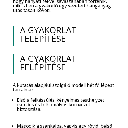
hogy hanyatt fekve, savászanában történik,
miközben a gyakorló egy vezetett hanganyag
utasításait követi.
​A GYAKORLAT
FELÉPÍTÉSE
​A GYAKORLAT
FELÉPÍTÉSE
A kutatás alapjául szolgáló modell hét fő lépést
tartalmaz.
Első a felkészülés: kényelmes testhelyzet,
csendes és félhomályos környezet
biztosítása.
Második a szankalpa, vagyis egy rövid, belső