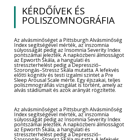
KÉRDŐÍVEK ÉS
POLISZOMNOGRÁFIA
Az alvásminőséget a Pittsburgh Alvásminőség
Index segítségével mérték, az inszomnia
súlyosságát pedig az Insomnia Severity Index
pontszámai jelezték. A napközbeni álmosságot
az Epworth Skála, a hangulati és
stresszterhelést pedig a Depresszió–
Szorongás–Stressz Skála mutatta. A lefekvés
előtti kognitív és testi izgalmi szintet a Pre
Sleep Arousal Scale mérte. Egy éjszakai, teljes
poliszmnográfiás vizsgálat is történt, amely az
alvás stádiumait és azok arányát rögzítette.
Az alvásminőséget a Pittsburgh Alvásminőség
Index segítségével mérték, az inszomnia
súlyosságát pedig az Insomnia Severity Index
pontszámai jelezték. A napközbeni álmosságot
az Epworth Skála, a hangulati és
stresszterhelést pedig a Depresszió–
Szorongás–Stressz Skála mutatta. A lefekvés