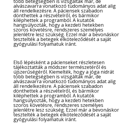
több betegségben is vizsgálták már, de
alvászavarra vonatkozó tudományos adat alig
áll rendelkezésre. A páciensek szabadon
dönthettek a részvételről, és bármikor
kiléphettek a programból. A kutatók
hangsúlyozták, hogy a kezdeti hetekben
szoros követésre, rendszeres személyes
jelenlétre lesz szükség. Ezzel már a bevonáskor
tesztelték a betegek elköteleződését a saját
gyógyulási folyamatuk iránt.
Első lépésként a pácienseket részletesen
tájékoztatták a módszer természetéről és
újszerűségéről. Kiemelték, hogy a jóga nidrát
több betegségben is vizsgálták már, de
alvászavarra vonatkozó tudományos adat alig
áll rendelkezésre. A páciensek szabadon
dönthettek a részvételről, és bármikor
kiléphettek a programból. A kutatók
hangsúlyozták, hogy a kezdeti hetekben
szoros követésre, rendszeres személyes
jelenlétre lesz szükség. Ezzel már a bevonáskor
tesztelték a betegek elköteleződését a saját
gyógyulási folyamatuk iránt.