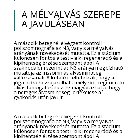
A MÉLYALVÁS SZEREPE
A JAVULÁSBAN
A második betegnél elvégzett kontroll
poliszomnográfia az N3, vagyis a mélyalvás
arányának növekedését mutatta. Ez a stádium
különösen fontos a testi–lelki regeneráció és a
kipihentség érzése szempontjából. A
szakirodalom szerint az N3 aránya megbízható
mutatója az inszomniás alvásminőség
változásának. A kutatók feltételezik, hogy a
jóga nidra hozzájárulhat a mélyebb, regeneráló
alvás támogatásához. Ez magyarázhatja, hogy
a betegek alvásminőség–értékelése a
gyakorlás után javult.
A második betegnél elvégzett kontroll
poliszomnográfia az N3, vagyis a mélyalvás
arányának növekedését mutatta. Ez a stádium
különösen fontos a testi–lelki regeneráció és a
kipihentség érzése szempontjából. A