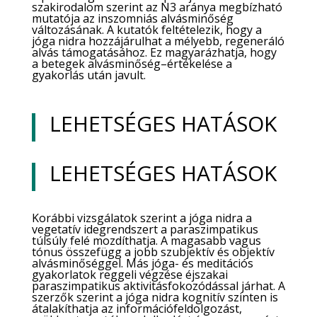
szakirodalom szerint az N3 aránya megbízható
mutatója az inszomniás alvásminőség
változásának. A kutatók feltételezik, hogy a
jóga nidra hozzájárulhat a mélyebb, regeneráló
alvás támogatásához. Ez magyarázhatja, hogy
a betegek alvásminőség–értékelése a
gyakorlás után javult.
LEHETSÉGES HATÁSOK
LEHETSÉGES HATÁSOK
Korábbi vizsgálatok szerint a jóga nidra a
vegetatív idegrendszert a paraszimpatikus
túlsúly felé mozdíthatja. A magasabb vagus
tónus összefügg a jobb szubjektív és objektív
alvásminőséggel. Más jóga- és meditációs
gyakorlatok reggeli végzése éjszakai
paraszimpatikus aktivitásfokozódással járhat. A
szerzők szerint a jóga nidra kognitív szinten is
átalakíthatja az információfeldolgozást,