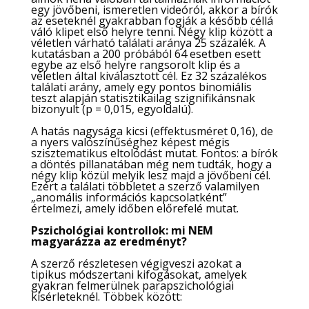
egy jövőbeni, ismeretlen videóról, akkor a bírók
az eseteknél gyakrabban fogják a később céllá
váló klipet első helyre tenni. Négy klip között a
véletlen várható találati aránya 25 százalék. A
kutatásban a 200 próbából 64 esetben esett
egybe az első helyre rangsorolt klip és a
véletlen által kiválasztott cél. Ez 32 százalékos
találati arány, amely egy pontos binomiális
teszt alapján statisztikailag szignifikánsnak
bizonyult (p = 0,015, egyoldalú).
A hatás nagysága kicsi (effektusméret 0,16), de
a nyers valószínűséghez képest mégis
szisztematikus eltolódást mutat. Fontos: a bírók
a döntés pillanatában még nem tudták, hogy a
négy klip közül melyik lesz majd a jövőbeni cél.
Ezért a találati többletet a szerző valamilyen
„anomális információs kapcsolatként”
értelmezi, amely időben előrefelé mutat.
Pszichológiai kontrollok: mi NEM
magyarázza az eredményt?
A szerző részletesen végigveszi azokat a
tipikus módszertani kifogásokat, amelyek
gyakran felmerülnek parapszichológiai
kísérleteknél. Többek között: