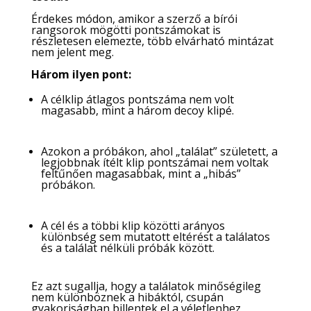
Érdekes módon, amikor a szerző a bírói
rangsorok mögötti pontszámokat is
részletesen elemezte, több elvárható mintázat
nem jelent meg.
Három ilyen pont:
A célklip átlagos pontszáma nem volt
magasabb, mint a három decoy klipé.
Azokon a próbákon, ahol „találat” született, a
legjobbnak ítélt klip pontszámai nem voltak
feltűnően magasabbak, mint a „hibás”
próbákon.
A cél és a többi klip közötti arányos
különbség sem mutatott eltérést a találatos
és a találat nélküli próbák között.
Ez azt sugallja, hogy a találatok minőségileg
nem különböznek a hibáktól, csupán
gyakoriságban billentek el a véletlenhez