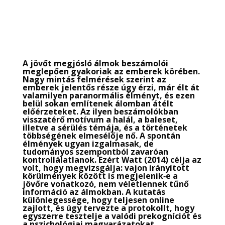
TUDATOS ÁLMODÁS CSOMAG
A jövőt megjósló álmok beszámolói
meglepően gyakoriak az emberek körében.
Nagy mintás felmérések szerint az
emberek jelentős része úgy érzi, már élt át
valamilyen paranormális élményt, és ezen
belül sokan említenek álomban átélt
előérzeteket. Az ilyen beszámolókban
visszatérő motívum a halál, a baleset,
illetve a sérülés témája, és a történetek
többségének elmesélője nő. A spontán
élmények ugyan izgalmasak, de
tudományos szempontból zavaróan
kontrollálatlanok. Ezért Watt (2014) célja az
volt, hogy megvizsgálja: vajon irányított
körülmények között is megjelenik‑e a
jövőre vonatkozó, nem véletlennek tűnő
információ az álmokban. A kutatás
különlegessége, hogy teljesen online
zajlott, és úgy tervezte a protokollt, hogy
egyszerre tesztelje a valódi prekogníciót és
a pszichológiai magyarázatokat.