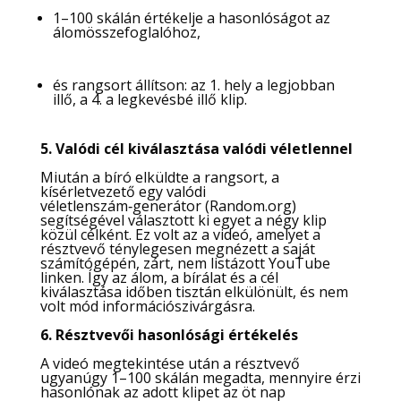
1–100 skálán értékelje a hasonlóságot az
álomösszefoglalóhoz,
és rangsort állítson: az 1. hely a legjobban
illő, a 4. a legkevésbé illő klip.
5. Valódi cél kiválasztása valódi véletlennel
Miután a bíró elküldte a rangsort, a
kísérletvezető egy valódi
véletlenszám‑generátor (Random.org)
segítségével választott ki egyet a négy klip
közül célként. Ez volt az a videó, amelyet a
résztvevő ténylegesen megnézett a saját
számítógépén, zárt, nem listázott YouTube
linken. Így az álom, a bírálat és a cél
kiválasztása időben tisztán elkülönült, és nem
volt mód információszivárgásra.
6. Résztvevői hasonlósági értékelés
A videó megtekintése után a résztvevő
ugyanúgy 1–100 skálán megadta, mennyire érzi
hasonlónak az adott klipet az öt nap