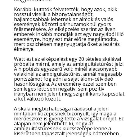
Korábbi kutatók felvetették, hogy azok, akik
rosszul viselik a bizonytalanságot,
hajlamosabbak lehetnek az álmok és valós
események közötti párhuzamok túl gyors
felismerésére. Az elképzelés szerint az ilyen
emberek inkább mondják azt egy nagyjából illő
eseményre, hogy ezt már előre megálmodta,
mert pszichésen megnyugtatja őket a lezárás
élménye.
Watt ezt az elképzelést egy 20 tételes skálával
próbálta mérni, amely az ambiguitástűrést jelzi.
A hipotézis egyszerű volt: minél alacsonyabb
valakinél az ambiguitástűrés, annál magasabb
pontszámot fog adni a saját álom–célvideó
hasonlóságára. Az eredmény ezzel szemben
semleges lett: sem negatív, sem pozitív
irányban nem jelent meg szignifikáns kapcsolat
a két változó között.
A skála megbízhatósága ráadásul a jelen
mintában közepesnek bizonyult, így maga a
mérőeszköz is gyengítette a vizsgálat erejét. Ez
alapján nem jelenthető ki, hogy az
ambiguitástűrésnek kulcsszerepe lenne a
kísérletben tapasztalt jelenségek hátterében.