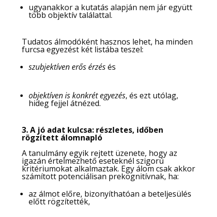
ugyanakkor a kutatás alapján nem jár együtt
több objektív találattal.
Tudatos álmodóként hasznos lehet, ha minden
furcsa egyezést két listába teszel:
szubjektíven erős érzés
és
objektíven is konkrét egyezés
, és ezt utólag,
hideg fejjel átnézed.
3. A jó adat kulcsa: részletes, időben
rögzített álomnapló
A tanulmány egyik rejtett üzenete, hogy az
igazán értelmezhető eseteknél szigorú
kritériumokat alkalmaztak. Egy álom csak akkor
számított potenciálisan prekognitívnak, ha:
az álmot előre, bizonyíthatóan a beteljesülés
előtt rögzítették,