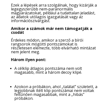
Ezek a lépések arra szolgálnak, hogy kizárják a
legegyszerűbb nem‑paranormális
magyarázatokat, például a tudattalan jeladást,
az adatok utólagos igazgatását vagy az
információszivárgást.
Amikor a számok már nem támogatják a
csodát
Érdekes módon, amikor a szerző a bírói
rangsorok mögötti pontszámokat is
részletesen elemezte, több elvárható mintázat
nem jelent meg.
Három ilyen pont:
A célklip átlagos pontszáma nem volt
magasabb, mint a három decoy klipé.
Azokon a próbákon, ahol „találat” született, a
legjobbnak ítélt klip pontszámai nem voltak
feltűnően magasabbak, mint a „hibás”
próbákon.