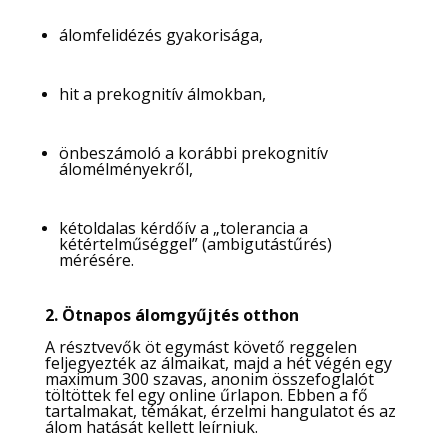
álomfelidézés gyakorisága,
hit a prekognitív álmokban,
önbeszámoló a korábbi prekognitív
álomélményekről,
kétoldalas kérdőív a „tolerancia a
kétértelműséggel” (ambigutástűrés)
mérésére.
2. Ötnapos álomgyűjtés otthon
A résztvevők öt egymást követő reggelen
feljegyezték az álmaikat, majd a hét végén egy
maximum 300 szavas, anonim összefoglalót
töltöttek fel egy online űrlapon. Ebben a fő
tartalmakat, témákat, érzelmi hangulatot és az
álom hatását kellett leírniuk.