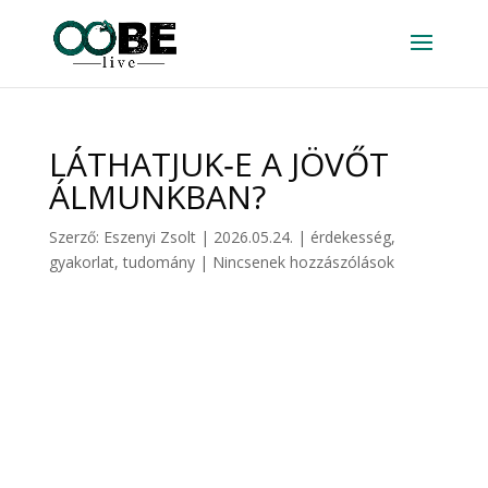
LÁTHATJUK‑E A JÖVŐT
ÁLMUNKBAN?
Szerző:
Eszenyi Zsolt
|
2026.05.24.
|
érdekesség
,
gyakorlat
,
tudomány
|
Nincsenek hozzászólások
TUDATOS ÁLMODÁS CSOMAG