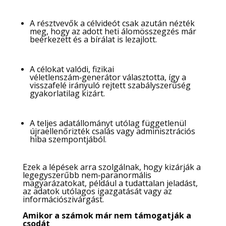
A résztvevők a célvideót csak azután nézték
meg, hogy az adott heti álomösszegzés már
beérkezett és a bírálat is lezajlott.
A célokat valódi, fizikai
véletlenszám‑generátor választotta, így a
visszafelé irányuló rejtett szabályszerűség
gyakorlatilag kizárt.
A teljes adatállományt utólag függetlenül
újraellenőrizték csalás vagy adminisztrációs
hiba szempontjából.
Ezek a lépések arra szolgálnak, hogy kizárják a
legegyszerűbb nem‑paranormális
magyarázatokat, például a tudattalan jeladást,
az adatok utólagos igazgatását vagy az
információszivárgást.
Amikor a számok már nem támogatják a
csodát