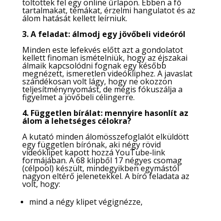
töltöttek fel egy online űrlapon. Ebben a fő
tartalmakat, témákat, érzelmi hangulatot és az
álom hatását kellett leírniuk.
3. A feladat: álmodj egy jövőbeli videóról
Minden este lefekvés előtt azt a gondolatot
kellett finoman ismételniük, hogy az éjszakai
álmaik kapcsolódni fognak egy később
megnézett, ismeretlen videókliphez. A javaslat
szándékosan volt lágy, hogy ne okozzon
teljesítménynyomást, de mégis fókuszálja a
figyelmet a jövőbeli célingerre.
4. Független bírálat: mennyire hasonlít az
álom a lehetséges célokra?
A kutató minden álomösszefoglalót elküldött
egy független bírónak, aki négy rövid
videóklipet kapott hozzá YouTube‑link
formájában. A 68 klipből 17 négyes csomag
(célpool) készült, mindegyikben egymástól
nagyon eltérő jelenetekkel. A bíró feladata az
volt, hogy:
mind a négy klipet végignézze,