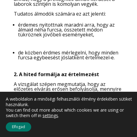
laborok szintjén is komolyan vegyék.
Tudatos álmodók számára ez azt jelenti:
érdemes nyitottnak maradni arra, hogy az
álmaid néha furcsa, összetett módon
tükröznek jövőbeli eseményeket,
de közben érdmes mérlegelni, hogy minden
furcsa egybeesést jóslatként értelmezel‑e.
2. A hited formálja az értelmezést
A vizsgálat szépen megmutatja, hogy az
előzetes elvárás erősen befolyásolja, mennyire
látod találatnak az álmaidat. Ha nagyon vágysz
a bizonyítékra, jó eséllyel több egyezést is
A weboldalon a minőségi felhasználói élmény érdekében sütiket
fogsz látni. Ez önmagában nem rossz, de
használunk.
fontos tudatosítani:
You can find out more about which cookies we are using or
switch them off in
settings
.
a hátsó gondolat, hogy ez már biztosan
prekogníció nagyon vonzó,
Elfogad