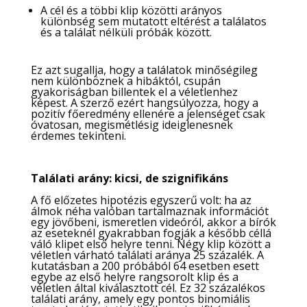
A cél és a többi klip közötti arányos
különbség sem mutatott eltérést a találatos
és a találat nélküli próbák között.
Ez azt sugallja, hogy a találatok minőségileg
nem különböznek a hibáktól, csupán
gyakoriságban billentek el a véletlenhez
képest. A szerző ezért hangsúlyozza, hogy a
pozitív főeredmény ellenére a jelenséget csak
óvatosan, megismétlésig ideiglenesnek
érdemes tekinteni.
Találati arány: kicsi, de szignifikáns
A fő előzetes hipotézis egyszerű volt: ha az
álmok néha valóban tartalmaznak információt
egy jövőbeni, ismeretlen videóról, akkor a bírók
az eseteknél gyakrabban fogják a később céllá
váló klipet első helyre tenni. Négy klip között a
véletlen várható találati aránya 25 százalék. A
kutatásban a 200 próbából 64 esetben esett
egybe az első helyre rangsorolt klip és a
véletlen által kiválasztott cél. Ez 32 százalékos
találati arány, amely egy pontos binomiális