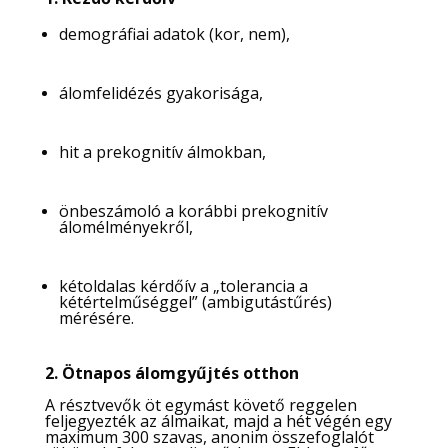
demográfiai adatok (kor, nem),
álomfelidézés gyakorisága,
hit a prekognitív álmokban,
önbeszámoló a korábbi prekognitív
álomélményekről,
kétoldalas kérdőív a „tolerancia a
kétértelműséggel” (ambigutástűrés)
mérésére.
2. Ötnapos álomgyűjtés otthon
A résztvevők öt egymást követő reggelen
feljegyezték az álmaikat, majd a hét végén egy
maximum 300 szavas, anonim összefoglalót