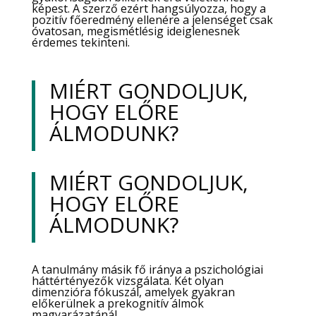
képest. A szerző ezért hangsúlyozza, hogy a
pozitív főeredmény ellenére a jelenséget csak
óvatosan, megismétlésig ideiglenesnek
érdemes tekinteni.
MIÉRT GONDOLJUK,
HOGY ELŐRE
ÁLMODUNK?
MIÉRT GONDOLJUK,
HOGY ELŐRE
ÁLMODUNK?
A tanulmány másik fő iránya a pszichológiai
háttértényezők vizsgálata. Két olyan
dimenzióra fókuszál, amelyek gyakran
előkerülnek a prekognitív álmok
magyarázatánál.