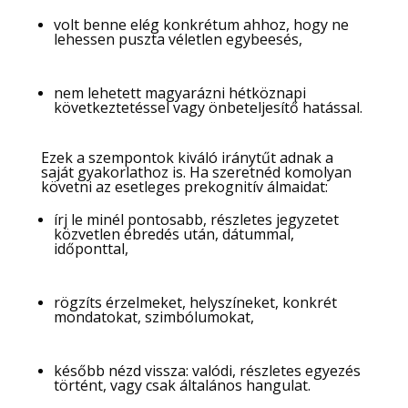
volt benne elég konkrétum ahhoz, hogy ne
lehessen puszta véletlen egybeesés,
nem lehetett magyarázni hétköznapi
következtetéssel vagy önbeteljesítő hatással.
Ezek a szempontok kiváló iránytűt adnak a
saját gyakorlathoz is. Ha szeretnéd komolyan
követni az esetleges prekognitív álmaidat:
írj le minél pontosabb, részletes jegyzetet
közvetlen ébredés után, dátummal,
időponttal,
rögzíts érzelmeket, helyszíneket, konkrét
mondatokat, szimbólumokat,
később nézd vissza: valódi, részletes egyezés
történt, vagy csak általános hangulat.