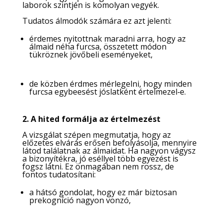
laborok szintjén is komolyan vegyék.
Tudatos álmodók számára ez azt jelenti:
érdemes nyitottnak maradni arra, hogy az
álmaid néha furcsa, összetett módon
tükröznek jövőbeli eseményeket,
de közben érdmes mérlegelni, hogy minden
furcsa egybeesést jóslatként értelmezel‑e.
2. A hited formálja az értelmezést
A vizsgálat szépen megmutatja, hogy az
előzetes elvárás erősen befolyásolja, mennyire
látod találatnak az álmaidat. Ha nagyon vágysz
a bizonyítékra, jó eséllyel több egyezést is
fogsz látni. Ez önmagában nem rossz, de
fontos tudatosítani:
a hátsó gondolat, hogy ez már biztosan
prekogníció nagyon vonzó,