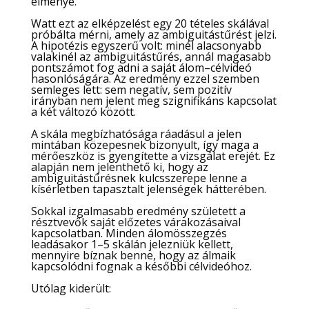
élménye.
Watt ezt az elképzelést egy 20 tételes skálával
próbálta mérni, amely az ambiguitástűrést jelzi.
A hipotézis egyszerű volt: minél alacsonyabb
valakinél az ambiguitástűrés, annál magasabb
pontszámot fog adni a saját álom–célvideó
hasonlóságára. Az eredmény ezzel szemben
semleges lett: sem negatív, sem pozitív
irányban nem jelent meg szignifikáns kapcsolat
a két változó között.
A skála megbízhatósága ráadásul a jelen
mintában közepesnek bizonyult, így maga a
mérőeszköz is gyengítette a vizsgálat erejét. Ez
alapján nem jelenthető ki, hogy az
ambiguitástűrésnek kulcsszerepe lenne a
kísérletben tapasztalt jelenségek hátterében.
Sokkal izgalmasabb eredmény született a
résztvevők saját előzetes várakozásaival
kapcsolatban. Minden álomösszegzés
leadásakor 1–5 skálán jelezniük kellett,
mennyire bíznak benne, hogy az álmaik
kapcsolódni fognak a későbbi célvideóhoz.
Utólag kiderült: