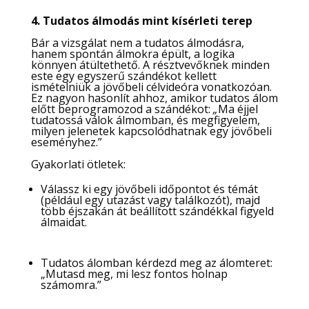
4. Tudatos álmodás mint kísérleti terep
Bár a vizsgálat nem a tudatos álmodásra,
hanem spontán álmokra épült, a logika
könnyen átültethető. A résztvevőknek minden
este egy egyszerű szándékot kellett
ismételniük a jövőbeli célvideóra vonatkozóan.
Ez nagyon hasonlít ahhoz, amikor tudatos álom
előtt beprogramozod a szándékot:
„
Ma éjjel
tudatossá válok álmomban, és megfigyelem,
milyen jelenetek kapcsolódhatnak egy jövőbeli
eseményhez.”
Gyakorlati ötletek:
Válassz ki egy jövőbeli időpontot és témát
(például egy utazást vagy találkozót), majd
több éjszakán át beállított szándékkal figyeld
álmaidat.
Tudatos álomban kérdezd meg az álomteret:
„Mutasd meg, mi lesz fontos holnap
számomra.”