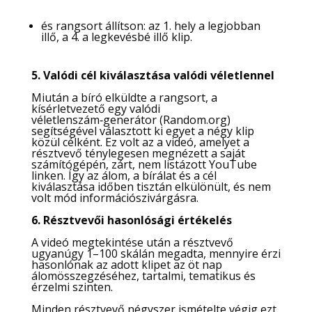
és rangsort állítson: az 1. hely a legjobban
illő, a 4. a legkevésbé illő klip.
5. Valódi cél kiválasztása valódi véletlennel
Miután a bíró elküldte a rangsort, a
kísérletvezető egy valódi
véletlenszám‑generátor (Random.org)
segítségével választott ki egyet a négy klip
közül célként. Ez volt az a videó, amelyet a
résztvevő ténylegesen megnézett a saját
számítógépén, zárt, nem listázott YouTube
linken. Így az álom, a bírálat és a cél
kiválasztása időben tisztán elkülönült, és nem
volt mód információszivárgásra.
6. Résztvevői hasonlósági értékelés
A videó megtekintése után a résztvevő
ugyanúgy 1–100 skálán megadta, mennyire érzi
hasonlónak az adott klipet az öt nap
álomösszegzéséhez, tartalmi, tematikus és
érzelmi szinten.
Minden résztvevő négyszer ismételte végig ezt