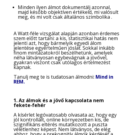
Minden ilyen álmot dokumentálj azonnal,
majd később objektíven értékeld, mi valósult
meg, és mi volt csak általános szimbolika .
A Watt‑féle vizsgálat alapján azonban érdemes
szem előtt tartani: a kis, statisztikai hatás nem
jelenti azt, hogy bármelyik egyedi álom
jelentése egyértelműen jóslat. Sokkal inkább
finom mintázatokról beszélhetünk, amelyek
néha látványosan egybevágnak a jövővel,
gyakran viszont csak utólagos értelmezést
kapnak.
Tanulj meg te is tudatosan álmodni:
Mind in
REM.
1. Az álmok és a jövő kapcsolata nem
fekete‑fehér
A kísérlet legóvatosabb olvasata az, hogy egy
jól kontrollált, online környezetben kis, de
szignifikáns eltérés mutatkozott a puszta
véletlenhez képest. Nem látványos, de elég
ahhoz, hogy a prekognitív álmok kérdését a