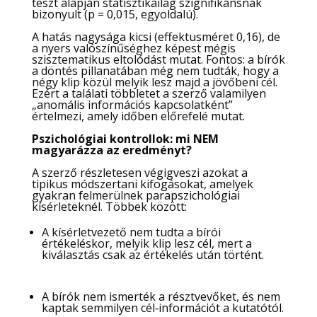
teszt alapján statisztikailag szignifikánsnak
bizonyult (p = 0,015, egyoldalú).
A hatás nagysága kicsi (effektusméret 0,16), de
a nyers valószínűséghez képest mégis
szisztematikus eltolódást mutat. Fontos: a bírók
a döntés pillanatában még nem tudták, hogy a
négy klip közül melyik lesz majd a jövőbeni cél.
Ezért a találati többletet a szerző valamilyen
„anomális információs kapcsolatként”
értelmezi, amely időben előrefelé mutat.
Pszichológiai kontrollok: mi NEM
magyarázza az eredményt?
A szerző részletesen végigveszi azokat a
tipikus módszertani kifogásokat, amelyek
gyakran felmerülnek parapszichológiai
kísérleteknél. Többek között:
A kísérletvezető nem tudta a bírói
értékeléskor, melyik klip lesz cél, mert a
kiválasztás csak az értékelés után történt.
A bírók nem ismerték a résztvevőket, és nem
kaptak semmilyen cél‑információt a kutatótól.