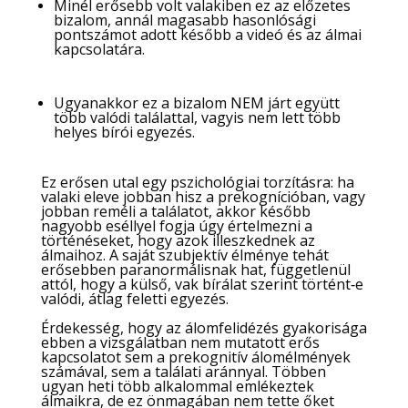
Minél erősebb volt valakiben ez az előzetes
bizalom, annál magasabb hasonlósági
pontszámot adott később a videó és az álmai
kapcsolatára.
Ugyanakkor ez a bizalom NEM járt együtt
több valódi találattal, vagyis nem lett több
helyes bírói egyezés.
Ez erősen utal egy pszichológiai torzításra: ha
valaki eleve jobban hisz a prekognícióban, vagy
jobban reméli a találatot, akkor később
nagyobb eséllyel fogja úgy értelmezni a
történéseket, hogy azok illeszkednek az
álmaihoz. A saját szubjektív élménye tehát
erősebben paranormálisnak hat, függetlenül
attól, hogy a külső, vak bírálat szerint történt‑e
valódi, átlag feletti egyezés.
Érdekesség, hogy az álomfelidézés gyakorisága
ebben a vizsgálatban nem mutatott erős
kapcsolatot sem a prekognitív álomélmények
számával, sem a találati aránnyal. Többen
ugyan heti több alkalommal emlékeztek
álmaikra, de ez önmagában nem tette őket