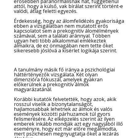
erősebben paranormálisnak hat, függetlenül
attól, hogy a külső, vak bírálat szerint történt‑e
valódi, átlag feletti egyezés.
Érdekesség, hogy az álomfelidézés gyakorisága
ebben a vizsgálatban nem mutatott erős
kapcsolatot sem a prekognitív álomélmények
számával, sem a találati aránnyal. Többen
ugyan heti több alkalommal emlékeztek
álmaikra, de ez önmagában nem tette őket
sikeresebb jóslóvá a kísérlet logikája szerint.
A tanulmány másik fő iránya a pszichológiai
háttértényezők vizsgálata. Két olyan
dimenzióra fókuszál, amelyek gyakran
előkerülnek a prekognitív álmok
magyarázatánál.
Korábbi kutatók felvetették, hogy azok, akik
rosszul viselik a bizonytalanságot,
hajlamosabbak lehetnek az álmok és valós
események közötti párhuzamok túl gyors
felismerésére. Az elképzelés szerint az ilyen
emberek inkább mondják azt egy nagyjából illő
eseményre, hogy ezt már előre megálmodta,
mert pszichésen megnyugtatja őket a lezárás