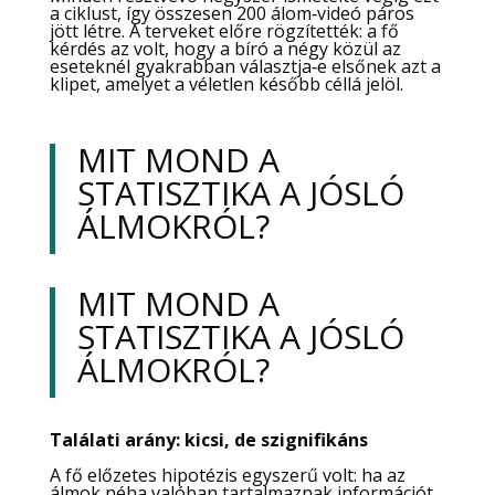
a ciklust, így összesen 200 álom‑videó páros
jött létre. A terveket előre rögzítették: a fő
kérdés az volt, hogy a bíró a négy közül az
eseteknél gyakrabban választja‑e elsőnek azt a
klipet, amelyet a véletlen később céllá jelöl.
​MIT MOND A
STATISZTIKA A JÓSLÓ
ÁLMOKRÓL?
​MIT MOND A
STATISZTIKA A JÓSLÓ
ÁLMOKRÓL?
Találati arány: kicsi, de szignifikáns
A fő előzetes hipotézis egyszerű volt: ha az
álmok néha valóban tartalmaznak információt