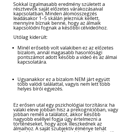
Sokkal izgalmasabb eredmény született a
résztvevők saját előzetes várakozásaival
kapcsolatban. Minden álomösszegzés
leadásakor 1–5 skálán jelezniük kellett,
mennyire bíznak benne, hogy az álmaik
kapcsolódni fognak a későbbi célvideóhoz.
Utólag kiderült:
Minél erősebb volt valakiben ez az előzetes
bizalom, annál magasabb hasonlósági
pontszámot adott később a videó és az álmai
kapcsolatára.
Ugyanakkor ez a bizalom NEM járt együtt
több valódi találattal, vagyis nem lett több
helyes bírói egyezés.
Ez erősen utal egy pszichológiai torzításra: ha
valaki eleve jobban hisz a prekognícióban, vagy
jobban reméli a találatot, akkor később
nagyobb eséllyel fogja úgy értelmezni a
történéseket, hogy azok illeszkednek az
álmaihoz. A saját szubjektív élménye tehát