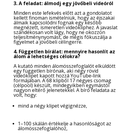
3. A feladat: álmodj egy jövőbeli videóról
Minden este lefekvés előtt azt a gondolatot
kellett finoman ismételniük, hogy az éjszakai
álmaik kapcsolódni fognak egy később
megnézett, ismeretlen videókliphez. A javaslat
szándékosan volt lágy, hogy ne okozzon
teljesítménynyomást, de mégis fókuszálja a
figyelmet a jövőbeli célingerre.
4. Független bírálat: mennyire hasonlít az
álom a lehetséges célokra?
A kutató minden álomösszefoglalót elküldött
egy független bírónak, aki négy rövid
videóklipet kapott hozzá YouTube‑link
formájában. A 68 klipből 17 négyes csomag
(célpool) készült, mindegyikben egymástól
nagyon eltérő jelenetekkel. A bíró feladata az
volt, hogy:
mind a négy klipet végignézze,
1–100 skálán értékelje a hasonlóságot az
álomösszefoglalóhoz,