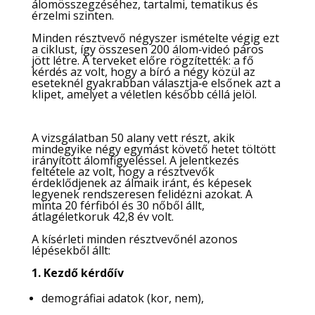
álomösszegzéséhez, tartalmi, tematikus és
érzelmi szinten.
Minden résztvevő négyszer ismételte végig ezt
a ciklust, így összesen 200 álom‑videó páros
jött létre. A terveket előre rögzítették: a fő
kérdés az volt, hogy a bíró a négy közül az
eseteknél gyakrabban választja‑e elsőnek azt a
klipet, amelyet a véletlen később céllá jelöl.
A vizsgálatban 50 alany vett részt, akik
mindegyike négy egymást követő hetet töltött
irányított álomfigyeléssel. A jelentkezés
feltétele az volt, hogy a résztvevők
érdeklődjenek az álmaik iránt, és képesek
legyenek rendszeresen felidézni azokat. A
minta 20 férfiból és 30 nőből állt,
átlagéletkoruk 42,8 év volt.
A kísérleti minden résztvevőnél azonos
lépésekből állt:
1. Kezdő kérdőív
demográfiai adatok (kor, nem),