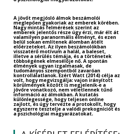
A jövőt megjósló álmok beszámolói
meglepően gyakoriak az emberek körében.
Nagy mintás felmérések szerint az
emberek jelentős része úgy érzi, már élt át
valamilyen paranormális élményt, és ezen
belül sokan említenek álomban átélt
előérzeteket. Az ilyen beszámolókban
visszatérő motívum a halál, a baleset,
illetve a sérülés témája, és a történetek
többségének elmesélője nő. A spontán
élmények ugyan izgalmasak, de
tudományos szempontból zavaróan
kontrollálatlanok. Ezért Watt (2014) célja az
volt, hogy megvizsgálja: vajon irányított
körülmények között is megjelenik‑e a
jövőre vonatkozó, nem véletlennek tűnő
információ az álmokban. A kutatás
különlegessége, hogy teljesen online
zajlott, és úgy tervezte a protokollt, hogy
egyszerre tesztelje a valódi prekogníciót és
a pszichológiai magyarázatokat.