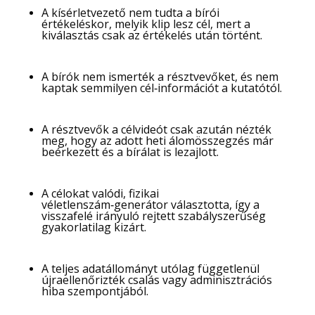
A kísérletvezető nem tudta a bírói
értékeléskor, melyik klip lesz cél, mert a
kiválasztás csak az értékelés után történt.
A bírók nem ismerték a résztvevőket, és nem
kaptak semmilyen cél‑információt a kutatótól.
A résztvevők a célvideót csak azután nézték
meg, hogy az adott heti álomösszegzés már
beérkezett és a bírálat is lezajlott.
A célokat valódi, fizikai
véletlenszám‑generátor választotta, így a
visszafelé irányuló rejtett szabályszerűség
gyakorlatilag kizárt.
A teljes adatállományt utólag függetlenül
újraellenőrizték csalás vagy adminisztrációs
hiba szempontjából.