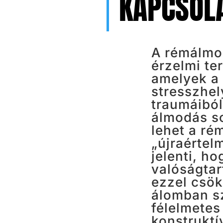
KAPCSOL
A rémálmo
érzelmi te
amelyek a 
stresszhel
traumáiból
álmodás s
lehet a ré
„újraértel
jelenti, ho
valóságtar
ezzel csök
álomban s
félelmetes
konstruktí