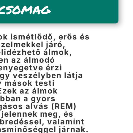
CSOMAG
k ismétlődő, erős és
rzelmekkel járó,
elidézhető álmok,
en az álmodó
enyegetve érzi
gy veszélyben látja
y mások testi
Ezek az álmok
bban a gyors
ásos alvás (REM)
 jelennek meg, és
bredéssel, valamint
ásminőséggel járnak.