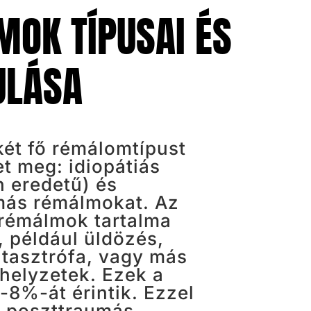
OK TÍPUSAI ÉS
ULÁSA
két fő rémálomtípust
t meg: idiopátiás
n eredetű) és
más rémálmokat. Az
 rémálmok tartalma
, például üldözés,
atasztrófa, vagy más
helyzetek. Ezek a
-8%-át érintik. Ezzel
 poszttraumás