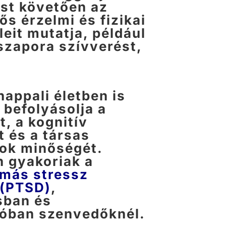
st követően az
s érzelmi és fizikai
leit mutatja, például
 szapora szívverést,
nappali életben is
 befolyásolja a
t, a kognitív
t és a társas
ok minőségét.
 gyakoriak a
más stressz
 (PTSD)
,
sban és
ióban szenvedőknél
.