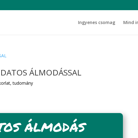
Ingyenes csomag
Mind i
UDATOS ÁLMODÁSSAL
korlat
,
tudomány
TOS ÁLMODÁS