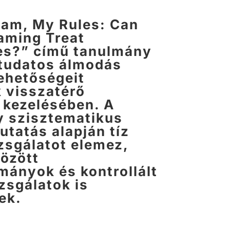
am, My Rules: Can
aming Treat
es?” című tanulmány
 tudatos álmodás
lehetőségeit
k visszatérő
kezelésében. A
 szisztematikus
utatás alapján tíz
izsgálatot elemez,
özött
mányok és kontrollált
izsgálatok is
ek.