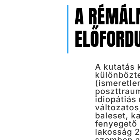
A RÉMÁLM
ELŐFORD
A kutatás 
különbözte
(ismeretle
poszttrau
idiopátiás
változatos
baleset, k
fenyegető 
lakosság 2
szemben a