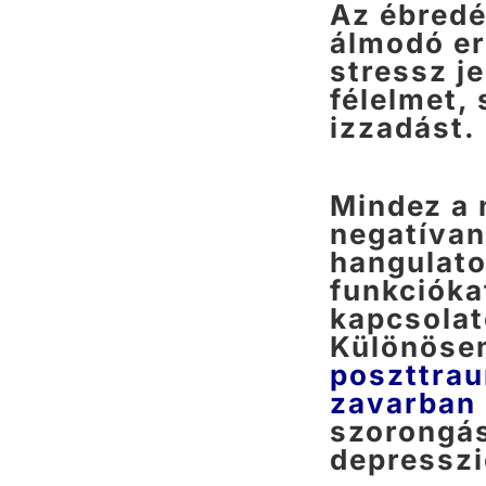
Az ébredé
álmodó erő
stressz je
félelmet,
izzadást.
Mindez a 
negatívan
hangulato
funkcióka
kapcsolat
Különösen
poszttrau
zavarban
szorongá
depressz