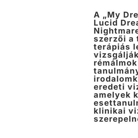
A „My Dre
Lucid Dre
Nightmar
szerzői a
terápiás 
vizsgáljá
rémálmok 
tanulmány
irodalomk
eredeti v
amelyek k
esettanul
klinikai v
szerepeln