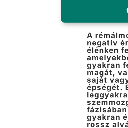
A rémálmo
negatív é
élénken f
amelyekb
gyakran f
magát, va
saját vag
épségét. 
leggyakra
szemmozg
fázisában
gyakran é
rossz alv