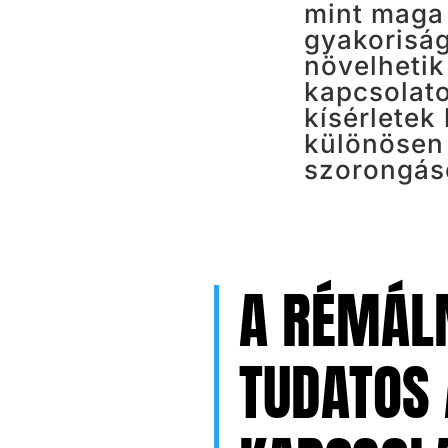
mint maga
gyakorisá
növelhetik
kapcsolato
kísérletek 
különösen
szorongás
​A RÉMÁL
TUDATOS