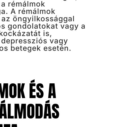
 a rémálmok
ga. A rémálmok
 az öngyilkossággal
s gondolatokat vagy a
kockázatát is,
 depressziós vagy
os betegek esetén.
MOK ÉS A
 ÁLMODÁS