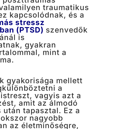
valamilyen traumatikus
z kapcsolódnak, és a
más stressz
ban (PTSD)
szenvedők
nál is
atnak, gyakran
rtalommal, mint a
uma.
 gyakorisága mellett
különböztetni a
streszt, vagyis azt a
zést, amit az álmodó
 után tapasztal. Ez a
 sokszor nagyobb
an az életminőségre,