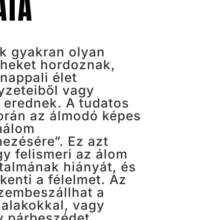
ATA
k gyakran olyan
rheket hordoznak,
nappali élet
yzeteiből vagy
 erednek. A tudatos
orán az álmodó képes
málom
mezésére”. Ez azt
gy felismeri az álom
talmának hiányát, és
kenti a félelmet. Az
zembeszállhat a
 alakokkal, vagy
v párbeszédet