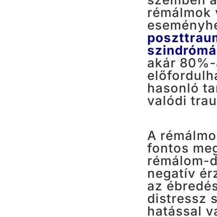
rémálmok 
eseményhe
poszttrau
szindrómá
akár 80%-á
előfordulh
hasonló ta
valódi tra
A rémálmok
fontos meg
rémálom-di
negatív ér
az ébredés
distressz
hatással v